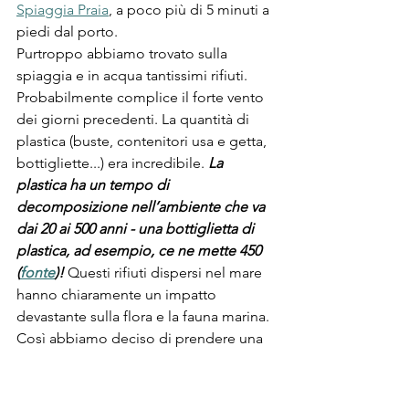
Spiaggia Praia
, a poco più di 5 minuti a 
piedi dal porto.
Purtroppo abbiamo trovato sulla 
spiaggia e in acqua tantissimi rifiuti. 
Probabilmente complice il forte vento 
dei giorni precedenti. La quantità di 
plastica (buste, contenitori usa e getta, 
bottigliette...) era incredibile. 
La 
plastica ha un tempo di 
decomposizione nell’ambiente che va 
dai 20 ai 500 anni - una bottiglietta di 
plastica, ad esempio, ce ne mette 450 
(
fonte
)!
 Questi rifiuti dispersi nel mare 
hanno chiaramente un impatto 
devastante sulla flora e la fauna marina. 
Così abbiamo deciso di prendere una 
busta e iniziare a raccoglierla. In un 
primo momento eravamo le uniche, 
poi piano piano si sono unite tante 