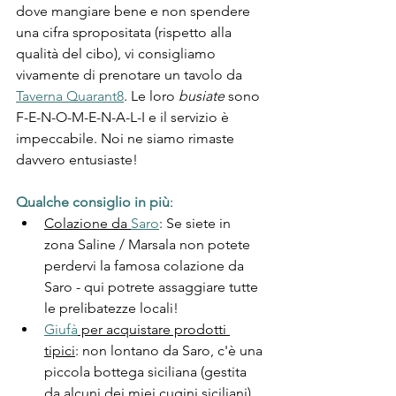
dove mangiare bene e non spendere 
una cifra spropositata (rispetto alla 
qualità del cibo), vi consigliamo 
vivamente di prenotare un tavolo da 
Taverna Quarant8
. Le loro 
busiate
 sono 
F-E-N-O-M-E-N-A-L-I e il servizio è 
impeccabile. Noi ne siamo rimaste 
davvero entusiaste!
Qualche consiglio in più
:
Colazione da 
Saro
: Se siete in 
zona Saline / Marsala non potete 
perdervi la famosa colazione da 
Saro - qui potrete assaggiare tutte 
le prelibatezze locali!
Giufà
 per acquistare prodotti 
tipici
: non lontano da Saro, c'è una 
piccola bottega siciliana (gestita 
da alcuni dei miei cugini siciliani) 