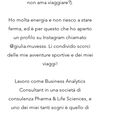
non ama viaggiare?).
Ho molta energia e non riesco a stare
ferma, ed è per questo che ho aperto
un profilo su Instagram chiamato
@giulia.muvesss. Lì condivido scorci
delle mie avventure sportive e dei miei
viaggi!
Lavoro come Business Analytics
Consultant in una società di
consulenza Pharma & Life Sciences, e
uno dei miei tanti sogni è quello di
lavorare da un'isola incantevole in
mezzo al nulla. Questo blog è uno
spazio in cui raccogliere tutto ciò che