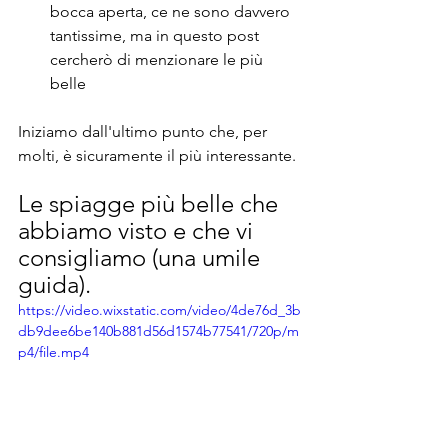
bocca aperta, ce ne sono davvero 
tantissime, ma in questo post 
cercherò di menzionare le più 
belle
Iniziamo dall'ultimo punto che, per 
molti, è sicuramente il più interessante.
Le spiagge più belle che 
abbiamo visto e che vi 
consigliamo (una umile 
guida).
https://video.wixstatic.com/video/4de76d_3b
db9dee6be140b881d56d1574b77541/720p/m
p4/file.mp4