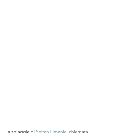
La spiaggia di 
Seitan Limania
, 
chiamata 