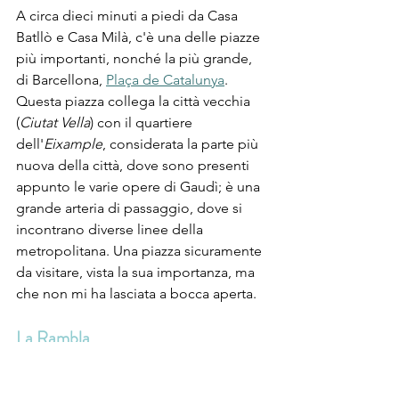
A circa dieci minuti a piedi da Casa 
Batllò e Casa Milà, c'è una delle piazze 
più importanti, nonché la più grande, 
di Barcellona, 
Plaça de Catalunya
. 
Questa piazza collega la città vecchia 
(
Ciutat Vella
) con il quartiere 
dell'
Eixample
, considerata la parte più 
nuova della città, dove sono presenti 
appunto le varie opere di Gaudì; è una 
grande arteria di passaggio, dove si 
incontrano diverse linee della 
metropolitana. Una piazza sicuramente 
da visitare, vista la sua importanza, ma 
che non mi ha lasciata a bocca aperta.
La Rambla
Da Plaça de Catalunya parte la 
famosissima 
Rambla
, il viale di 