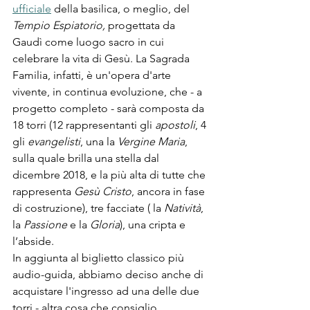
ufficiale
 della basilica, o meglio, del 
Tempio Espiatorio, 
progettata da 
Gaudì come luogo sacro in cui 
celebrare la vita di Gesù. La Sagrada 
Familia, infatti, è un'opera d'arte 
vivente, in continua evoluzione, che - a 
progetto completo - sarà composta da 
18 torri (12 rappresentanti gli 
apostoli
, 4 
gli 
evangelisti
, una la 
Vergine Maria
, 
sulla quale brilla una stella dal 
dicembre 2018, e la più alta di tutte che 
rappresenta 
Gesù Cristo
, ancora in fase 
di costruzione), tre facciate ( la 
Natività
, 
la 
Passione
 e la 
Gloria
), una cripta e 
l’abside. 
In aggiunta al biglietto classico più 
audio-guida, abbiamo deciso anche di 
acquistare l'ingresso ad una delle due 
torri - altra cosa che consiglio 