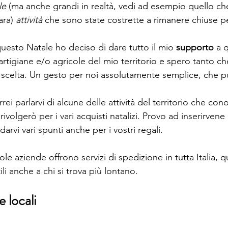
le
 (ma anche grandi in realtà, vedi ad esempio quello ch
ra) 
attività
 che sono state costrette a rimanere chiuse p
uesto Natale ho deciso di dare tutto il mio 
supporto
 a 
 artigiane e/o agricole del mio territorio e spero tanto c
a scelta. Un gesto per noi assolutamente semplice, che 
rei parlarvi di alcune delle attività del territorio che con
rivolgerò per i vari acquisti natalizi. Provo ad inserirvene
arvi vari spunti anche per i vostri regali.
le aziende offrono servizi di spedizione in tutta Italia, q
li anche a chi si trova più lontano.
 locali