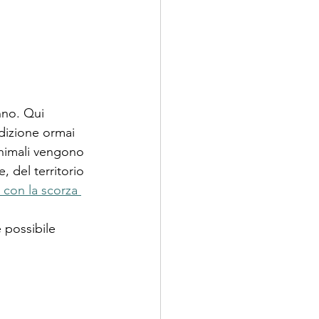
nno. Qui 
adizione ormai 
animali vengono 
e, del territorio 
a con la scorza 
 possibile 