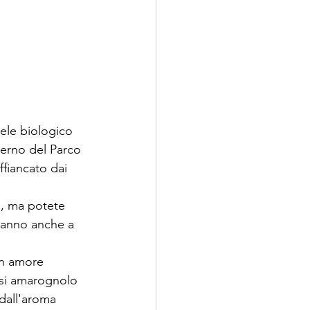
ele biologico 
nterno del Parco 
ffiancato dai 
o, ma potete 
 hanno anche a 
un amore 
asi amarognolo 
 dall'aroma 