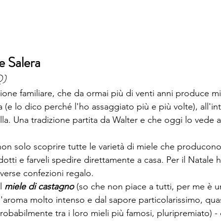
e Salera 
Q)
one familiare, che da ormai più di venti anni produce mi
a (e lo dico perché l'ho assaggiato più e più volte), all'i
lla. Una tradizione partita da Walter e che oggi lo vede a
non solo scoprire tutte le varietà di miele che producon
otti e farveli spedire direttamente a casa. Per il Natale
iverse confezioni regalo.
l 
miele di castagno 
(so che non piace a tutti, per me è 
ll'aroma molto intenso e dal sapore particolarissimo, qu
probabilmente tra i loro mieli più famosi, pluripremiato) -