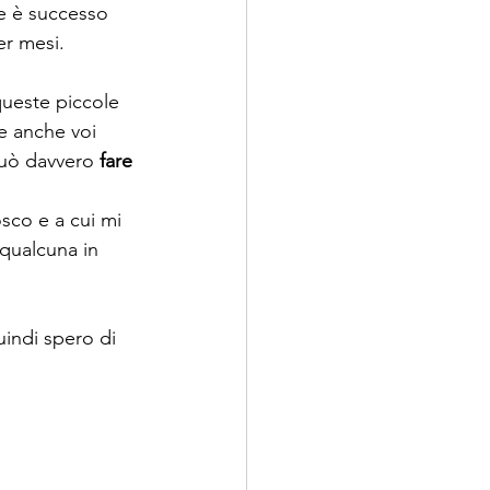
e è successo 
er mesi. 
queste piccole 
he anche voi 
può davvero 
fare 
osco e a cui mi 
 qualcuna in 
uindi spero di 