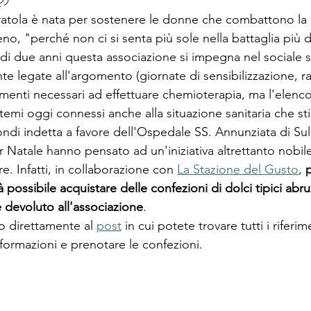
ratola è nata per sostenere le donne che combattono la 
eno, "perché non ci si senta più sole nella battaglia più d
 di due anni questa associazione si impegna nel sociale s
e legate all'argomento (giornate di sensibilizzazione, ra
umenti necessari ad effettuare chemioterapia, ma l'elenco
r temi oggi connessi anche alla situazione sanitaria che s
fondi indetta a favore dell'Ospedale SS. Annunziata di Su
 Natale hanno pensato ad un'iniziativa altrettanto nobile,
 Infatti, in collaborazione con 
La Stazione del Gusto
, 
p
 possibile acquistare delle confezioni di dolci tipici abruzz
e devoluto all'associazione
.
o direttamente al 
post
 in cui potete trovare tutti i riferim
formazioni e prenotare le confezioni.