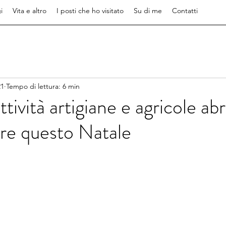
i
Vita e altro
I posti che ho visitato
Su di me
Contatti
21
Tempo di lettura: 6 min
ttività artigiane e agricole ab
re questo Natale