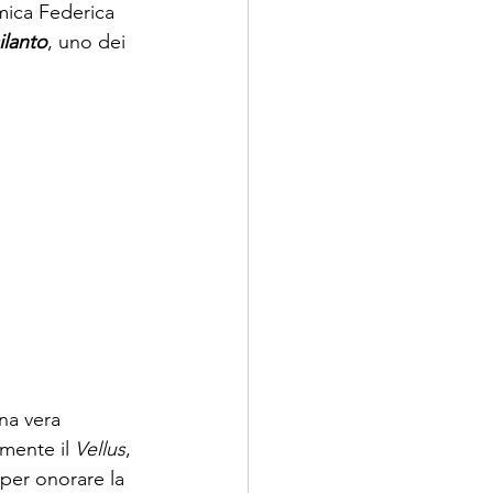
mica Federica 
ilanto
, uno dei 
na vera 
mente il 
Vellus
, 
per onorare la 