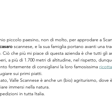
 
mio piccolo paesino, non di molto, per approdare a Sca
casaro
 scannese, e la sua famiglia portano avanti una tr
o
. Ciò che più mi piace di questa azienda è che tutti gli 
iberi, a più di 1.700 metri di altitudine, nel rispetto, dunqu
ento fortemente di consigliarvi la loro famosissima 
ricott
ugiare sui primi piatti. 
sato, Valle Scannese è anche un (bio) agriturismo, dove è
are immersi nella natura. 
dizioni in tutta Italia. 